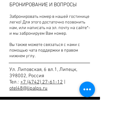
БРОНИРОВАНИЕ И ВОПРОСЫ
Забронировать номер в нашей гостинице
легко! Для этого достаточно позвонить
нам, или написать на эл. почту на сайте*-
и мы забронируем Вам номер.
Вы также можете связаться с нами с
помощью чата поддержки в правом
нижнем углу.
Ул. Липовская, 6 вл.1, Липецк,
398002, Россия
Тел.:
+7 (4742) 27-61-12
|
otel48@lipalps.ru
ул. Липовская, 6 вл.1, Липецк,
398002, Россия |
+7 (4742) 715-345
единый
+7 (4742) 27-61-12
Связаться
* Гостиница
- тип средства размещения в едином реестре
объектов классификации.